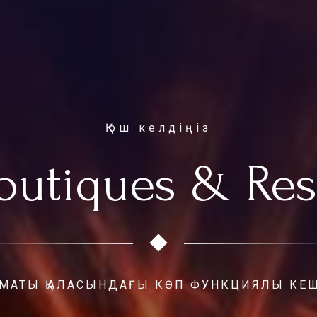
қош келдіңіз
outiques & Res
МАТЫ ҚАЛАСЫНДАҒЫ КӨП ФУНКЦИЯЛЫ КЕ